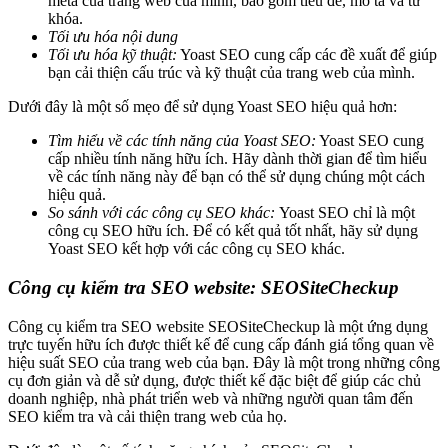
meta của trang web của mình, bao gồm tiêu đề, mô tả và từ
khóa.
Tối ưu hóa nội dung
Tối ưu hóa kỹ thuật:
Yoast SEO cung cấp các đề xuất để giúp
bạn cải thiện cấu trúc và kỹ thuật của trang web của mình.
Dưới đây là một số mẹo để sử dụng Yoast SEO hiệu quả hơn:
Tìm hiểu về các tính năng của Yoast SEO:
Yoast SEO cung
cấp nhiều tính năng hữu ích. Hãy dành thời gian để tìm hiểu
về các tính năng này để bạn có thể sử dụng chúng một cách
hiệu quả.
So sánh với các công cụ SEO khác:
Yoast SEO chỉ là một
công cụ SEO hữu ích. Để có kết quả tốt nhất, hãy sử dụng
Yoast SEO kết hợp với các công cụ SEO khác.
Công cụ kiểm tra SEO website: SEOSiteCheckup
Công cụ kiểm tra SEO website SEOSiteCheckup là một ứng dụng
trực tuyến hữu ích được thiết kế để cung cấp đánh giá tổng quan về
hiệu suất SEO của trang web của bạn. Đây là một trong những công
cụ đơn giản và dễ sử dụng, được thiết kế đặc biệt để giúp các chủ
doanh nghiệp, nhà phát triển web và những người quan tâm đến
SEO kiểm tra và cải thiện trang web của họ.