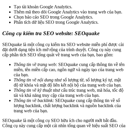
Tạo tài khoản Google Analytics.
Thêm mã theo dõi Google Analytics vào trang web của bạn.
Chọn báo cáo SEO trong Google Analytics.
Phân tích dữ liệu SEO trong Google Analytics.
Công cụ kiểm tra SEO website: SEOquake
SEOquake là một công cụ kiểm tra SEO website miễn phí được cài
đặt dưới dạng tiện ích mở rộng của trình duyệt. Công cụ này cung
cấp phân tích SEO tổng quát về trang web của bạn, bao gồm:
Thông tin về trang web:
SEOquake cung cấp thông tin về tên
miền, tên miền cấp cao, ngôn ngữ và ngày tạo của trang web
của bạn.
Thông tin về nội dung
như số lượng từ, số lượng ký tự, mật
độ từ khóa và mật độ liên kết nội bộ của trang web của bạn.
Thông tin về kỹ thuật
như cấu trúc trang web, mã hóa, tốc độ
tải và khả năng truy cập của trang web của bạn.
Thông tin về backlink:
SEOquake cung cấp thông tin về số
lượng backlink, chất lượng backlink và nguồn backlink của
trang web của bạn.
SEOquake là một công cụ SEO hữu ích cho người mới bắt đầu.
Công cụ này cung cấp một cái nhìn tổng quan về hiệu suất SEO của